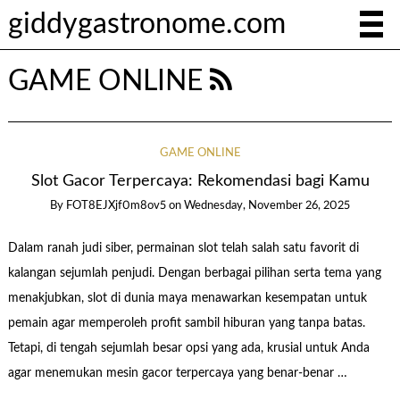
giddygastronome.com
GAME ONLINE
GAME ONLINE
Slot Gacor Terpercaya: Rekomendasi bagi Kamu
By
FOT8EJXjf0m8ov5
on
Wednesday, November 26, 2025
Dalam ranah judi siber, permainan slot telah salah satu favorit di
kalangan sejumlah penjudi. Dengan berbagai pilihan serta tema yang
menakjubkan, slot di dunia maya menawarkan kesempatan untuk
pemain agar memperoleh profit sambil hiburan yang tanpa batas.
Tetapi, di tengah sejumlah besar opsi yang ada, krusial untuk Anda
agar menemukan mesin gacor terpercaya yang benar-benar …