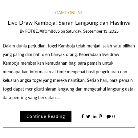
GAME ONLINE
Live Draw Kamboja: Siaran Langsung dan Hasilnya
By
FOT8EJXjf0m8ov5
on
Saturday, September 13, 2025
Dalam dunia perjudian, togel Kamboja telah menjadi salah satu pilihan
yang paling diminati oleh banyak orang. Keberadaan live draw
Kamboja memberikan kemudahan bagi para pemain untuk
mendapatkan informasi real-time mengenai hasil pengeluaran dan
keluaran angka togel yang mereka nantikan. Setiap hari, para pemain
togel dapat mengikuti siaran langsung dan mengetahui langsung data-
data penting yang berkaitan …
Continue Reading
0