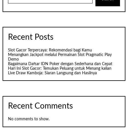
Recent Posts
Slot Gacor Terpercaya: Rekomendasi bagi Kamu
Menangkan Jackpot melalui Permainan Slot Pragmatic Play
Demo
Bagaimana Daftar IDN Poker dengan Sederhana dan Cepat
Hari Ini Slot Gacor: Temukan Peluang untuk Menang kalian
Live Draw Kamboja: Siaran Langsung dan Hasilnya
Recent Comments
No comments to show.