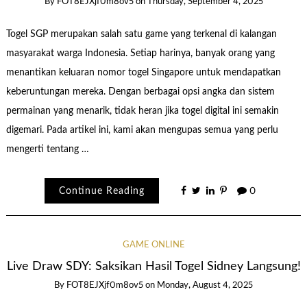
By
FOT8EJXjf0m8ov5
on
Thursday, September 4, 2025
Togel SGP merupakan salah satu game yang terkenal di kalangan
masyarakat warga Indonesia. Setiap harinya, banyak orang yang
menantikan keluaran nomor togel Singapore untuk mendapatkan
keberuntungan mereka. Dengan berbagai opsi angka dan sistem
permainan yang menarik, tidak heran jika togel digital ini semakin
digemari. Pada artikel ini, kami akan mengupas semua yang perlu
mengerti tentang …
Continue Reading
0
GAME ONLINE
Live Draw SDY: Saksikan Hasil Togel Sidney Langsung!
By
FOT8EJXjf0m8ov5
on
Monday, August 4, 2025