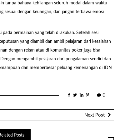
ain tanpa bahaya kehilangan seluruh modal dalam waktu
ang sesuai dengan keuangan, dan jangan terbawa emosi
i pada permainan yang telah dilakukan. Setelah sesi
eputusan yang diambil dan ambil pelajaran dari kesalahan
nan dengan rekan atau di komunitas poker juga bisa
 Dengan mengambil pelajaran dari pengalaman sendiri dan
n kemampuan dan memperbesar peluang kemenangan di IDN
0
Next Post
Related Posts