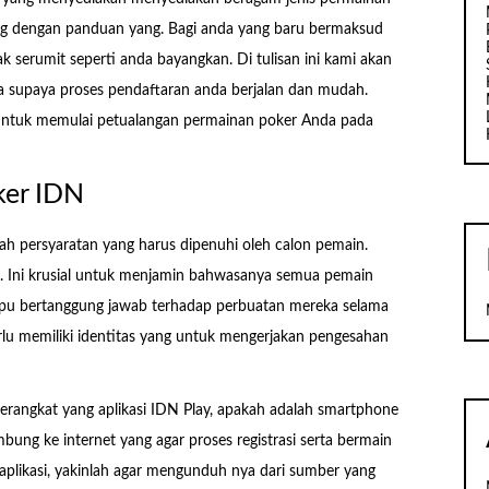
ng dengan panduan yang. Bagi anda yang baru bermaksud
 serumit seperti anda bayangkan. Di tulisan ini kami akan
a supaya proses pendaftaran anda berjalan dan mudah.
untuk memulai petualangan permainan poker Anda pada
ker IDN
ah persyaratan yang harus dipenuhi oleh calon pemain.
. Ini krusial untuk menjamin bahwasanya semua pemain
u bertanggung jawab terhadap perbuatan mereka selama
rlu memiliki identitas yang untuk mengerjakan pengesahan
erangkat yang aplikasi IDN Play, apakah adalah smartphone
ung ke internet yang agar proses registrasi serta bermain
 aplikasi, yakinlah agar mengunduh nya dari sumber yang