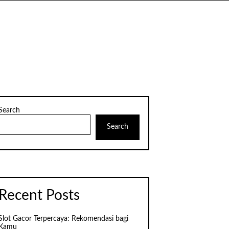
Search
Search
Recent Posts
Slot Gacor Terpercaya: Rekomendasi bagi
Kamu