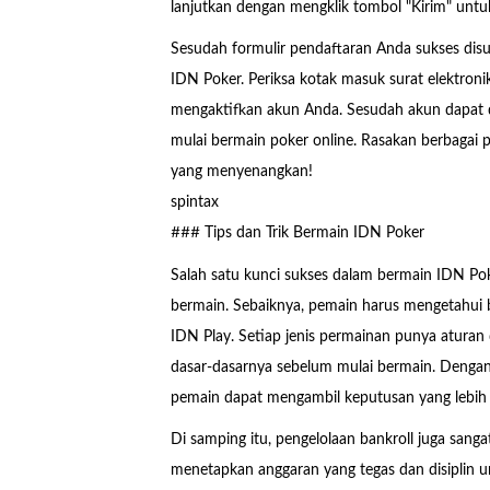
lanjutkan dengan mengklik tombol "Kirim" untu
Sesudah formulir pendaftaran Anda sukses disu
IDN Poker. Periksa kotak masuk surat elektroni
mengaktifkan akun Anda. Sesudah akun dapat d
mulai bermain poker online. Rasakan berbagai
yang menyenangkan!
spintax
### Tips dan Trik Bermain IDN Poker
Salah satu kunci sukses dalam bermain IDN Po
bermain. Sebaiknya, pemain harus mengetahui b
IDN Play. Setiap jenis permainan punya aturan
dasar-dasarnya sebelum mulai bermain. Denga
pemain dapat mengambil keputusan yang lebih 
Di samping itu, pengelolaan bankroll juga sang
menetapkan anggaran yang tegas dan disiplin 