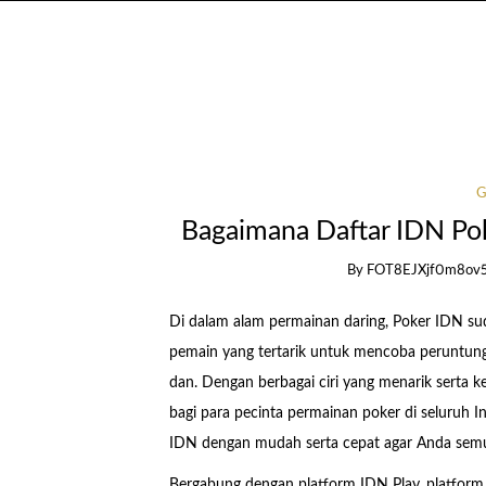
G
Bagaimana Daftar IDN Po
By
FOT8EJXjf0m8ov
Di dalam alam permainan daring, Poker IDN sud
pemain yang tertarik untuk mencoba peruntun
dan. Dengan berbagai ciri yang menarik serta k
bagi para pecinta permainan poker di seluruh I
IDN dengan mudah serta cepat agar Anda semua
Bergabung dengan platform IDN Play, platfor