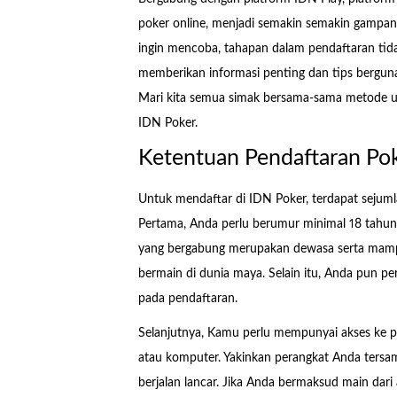
poker online, menjadi semakin semakin gampa
ingin mencoba, tahapan dalam pendaftaran tidak
memberikan informasi penting dan tips bergun
Mari kita semua simak bersama-sama metode 
IDN Poker.
Ketentuan Pendaftaran Po
Untuk mendaftar di IDN Poker, terdapat sejuml
Pertama, Anda perlu berumur minimal 18 tahun
yang bergabung merupakan dewasa serta mamp
bermain di dunia maya. Selain itu, Anda pun pe
pada pendaftaran.
Selanjutnya, Kamu perlu mempunyai akses ke p
atau komputer. Yakinkan perangkat Anda tersamb
berjalan lancar. Jika Anda bermaksud main dari