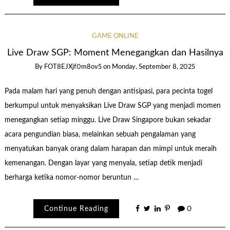
GAME ONLINE
Live Draw SGP: Moment Menegangkan dan Hasilnya
By
FOT8EJXjf0m8ov5
on
Monday, September 8, 2025
Pada malam hari yang penuh dengan antisipasi, para pecinta togel
berkumpul untuk menyaksikan Live Draw SGP yang menjadi momen
menegangkan setiap minggu. Live Draw Singapore bukan sekadar
acara pengundian biasa, melainkan sebuah pengalaman yang
menyatukan banyak orang dalam harapan dan mimpi untuk meraih
kemenangan. Dengan layar yang menyala, setiap detik menjadi
berharga ketika nomor-nomor beruntun …
Continue Reading
0