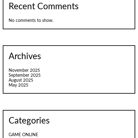
Recent Comments
No comments to show.
Archives
November 2025
September 2025
August 2025
May 2025
Categories
GAME ONLINE