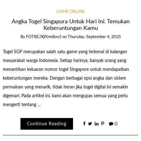
GAME ONLINE
Angka Togel Singapura Untuk Hari Ini: Temukan
Keberuntungan Kamu
By
FOT8EJXjf0m8ov5
on
Thursday, September 4, 2025
Togel SGP merupakan salah satu game yang terkenal di kalangan
masyarakat warga Indonesia. Setiap harinya, banyak orang yang
menantikan keluaran nomor togel Singapore untuk mendapatkan
keberuntungan mereka. Dengan berbagai opsi angka dan sistem
permainan yang menarik, tidak heran jika togel digital ini semakin
digemari. Pada artikel ini, kami akan mengupas semua yang perlu
mengerti tentang …
Continue Reading
0