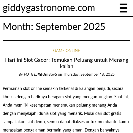
giddygastronome.com
Month:
September 2025
GAME ONLINE
Hari Ini Slot Gacor: Temukan Peluang untuk Menang
kalian
By
FOT8EJXjf0m8ov5
on
Thursday, September 18, 2025
Permainan slot online semakin terkenal di kalangan penjudi, secara
khusus dengan hadirnya beragam slot yang menguntungkan. Saat ini,
Anda memiliki kesempatan menemukan peluang menang Anda
dengan menjelajahi dunia slot yang menarik. Mulai dari slot gratis
sampai akun slot demo, semua dapat diakses untuk membantu kamu
merasakan pengalaman bermain yang aman. Dengan banyaknya