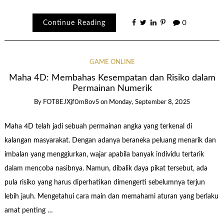
Continue Reading
0
GAME ONLINE
Maha 4D: Membahas Kesempatan dan Risiko dalam
Permainan Numerik
By
FOT8EJXjf0m8ov5
on
Monday, September 8, 2025
Maha 4D telah jadi sebuah permainan angka yang terkenal di
kalangan masyarakat. Dengan adanya beraneka peluang menarik dan
imbalan yang menggiurkan, wajar apabila banyak individu tertarik
dalam mencoba nasibnya. Namun, dibalik daya pikat tersebut, ada
pula risiko yang harus diperhatikan dimengerti sebelumnya terjun
lebih jauh. Mengetahui cara main dan memahami aturan yang berlaku
amat penting …