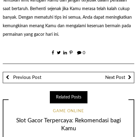
Tentukan limit kerugian Kamu dan jangan terjebak dalam perasaan
saat bertaruh. Berhenti sejenak jika Kamu merasa telah kalah cukup
banyak. Dengan mematuhi tips ini semua, Anda dapat meningkatkan
kemungkinan menang Kamu dan mengalami keseruan bermain pada
permainan yang gacor hari ini.
0
Previous Post
Next Post
Related Posts
GAME ONLINE
Slot Gacor Terpercaya: Rekomendasi bagi
Kamu